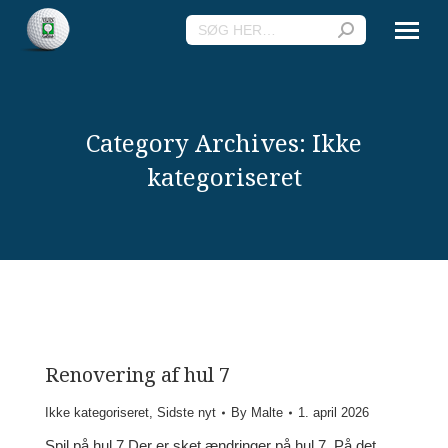
Search:
Category Archives:
Ikke
kategoriseret
Renovering af hul 7
Ikke kategoriseret
,
Sidste nyt
By
Malte
1. april 2026
Spil på hul 7 Der er sket ændringer på hul 7. På det