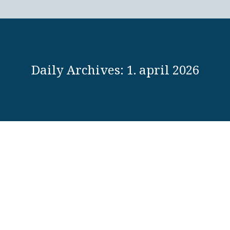
Daily Archives:
1. april 2026
Renovering af hul 7
Ikke kategoriseret
,
Sidste nyt
By
Malte
1. april 2026
Spil på hul 7 Der er sket ændringer på hul 7. På det
nysåede areal må du: 1. Spille bolden som den ligger