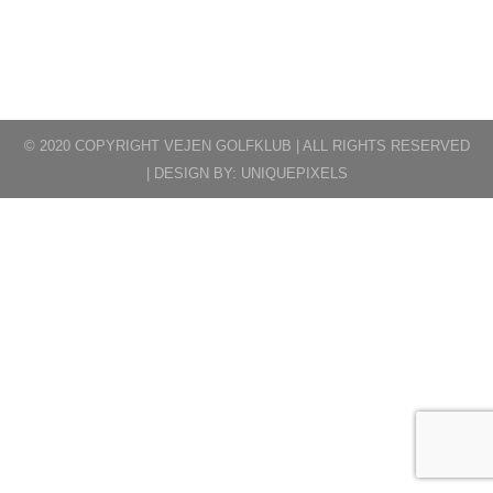
2. Eller droppe ud – ikke nærmere flaget. God tur.
© 2020 COPYRIGHT VEJEN GOLFKLUB | ALL RIGHTS RESERVED
| DESIGN BY:
UNIQUEPIXELS