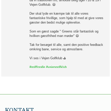
da vi traditionen tro, afholdte billig uger i 28 & 29 i
Vejen Golfklub. 😃
Der skal lyde en kæmpe tak til alle vores
fantastiske frivillige, som hjalp til med at give vores
gæster den bedst mulige oplevelse.
Som en gæst sagde " Greens står fantastisk og
hvilken gæstfrihed man møder" 😃
Tak for besøget til alle, samt den positive feedback
omkring bane, service og atmosfære.
Vi ses i Vejen Golfklub ⛳
#golfforalle
#vejengolfklub
Vis på Facebook
·
Del
115
6
3
Vejen Golfklub
22.07.26
KONTAKT