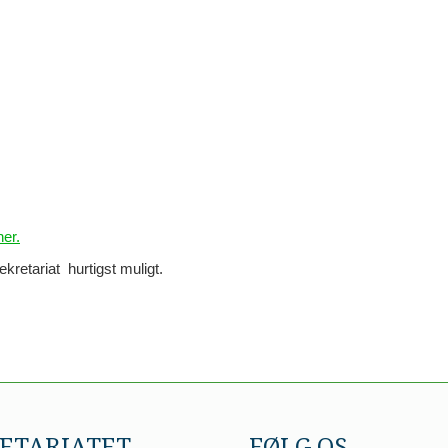
her.
kretariat hurtigst muligt.
ETARIATET
FØLG OS