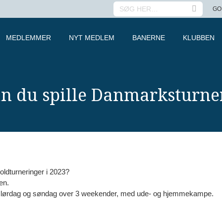
SEARCH:
GO
MEDLEMMER
NYT MEDLEM
BANERNE
KLUBBEN
an du spille Danmarksturne
oldturneringer i 2023?
gen.
går lørdag og søndag over 3 weekender, med ude- og hjemmekampe.