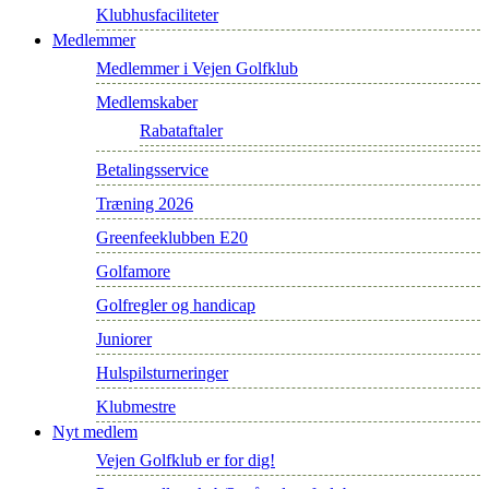
Klubhusfaciliteter
Medlemmer
Medlemmer i Vejen Golfklub
Medlemskaber
Rabataftaler
Betalingsservice
Træning 2026
Greenfeeklubben E20
Golfamore
Golfregler og handicap
Juniorer
Hulspilsturneringer
Klubmestre
Nyt medlem
Vejen Golfklub er for dig!