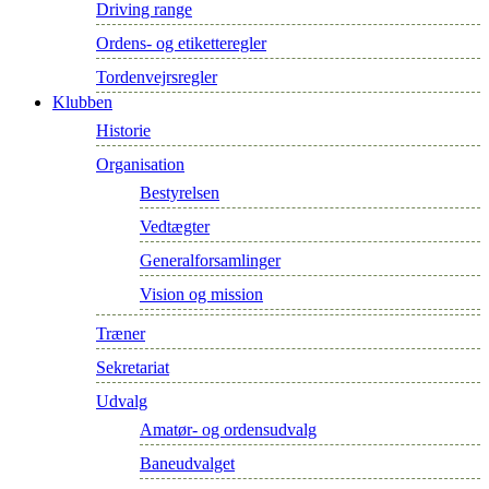
Driving range
Ordens- og etiketteregler
Tordenvejrsregler
Klubben
Historie
Organisation
Bestyrelsen
Vedtægter
Generalforsamlinger
Vision og mission
Træner
Sekretariat
Udvalg
Amatør- og ordensudvalg
Baneudvalget