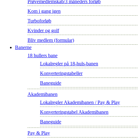
Prøvemedlemskab/3 måneders forløb
Kom i gang igen
Turboforløb
Kvinder og golf
Bliv medlem (formular)
Banerne
18 hullers bane
Lokalregler på 18-huls-banen
Konverteringstabeller
Baneguide
Akademibanen
Lokalregler Akademibanen / Pay & Play
Konverteringstabel Akademibanen
Baneguide
Pay & Play