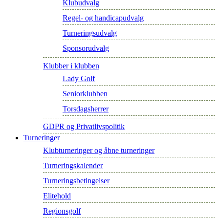
Klubudvalg
Regel- og handicapudvalg
Turneringsudvalg
Sponsorudvalg
Klubber i klubben
Lady Golf
Seniorklubben
Torsdagsherrer
GDPR og Privatlivspolitik
Turneringer
Klubturneringer og åbne turneringer
Turneringskalender
Turneringsbetingelser
Elitehold
Regionsgolf