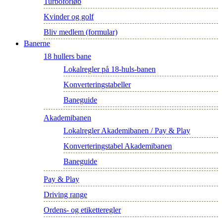
Turboforløb
Kvinder og golf
Bliv medlem (formular)
Banerne
18 hullers bane
Lokalregler på 18-huls-banen
Konverteringstabeller
Baneguide
Akademibanen
Lokalregler Akademibanen / Pay & Play
Konverteringstabel Akademibanen
Baneguide
Pay & Play
Driving range
Ordens- og etiketteregler