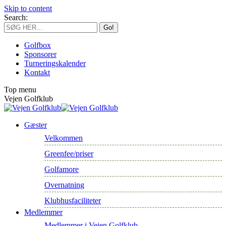
Skip to content
Search:
Golfbox
Sponsorer
Turneringskalender
Kontakt
Top menu
Vejen Golfklub
Gæster
Velkommen
Greenfee/priser
Golfamore
Overnatning
Klubhusfaciliteter
Medlemmer
Medlemmer i Vejen Golfklub