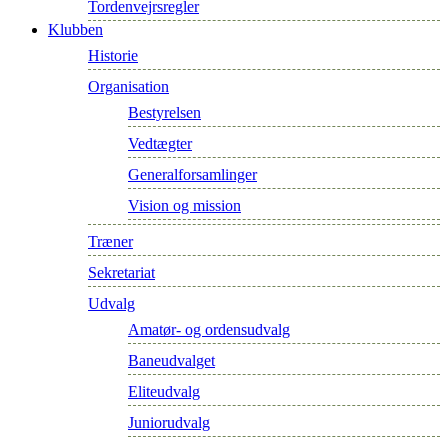
Tordenvejrsregler
Klubben
Historie
Organisation
Bestyrelsen
Vedtægter
Generalforsamlinger
Vision og mission
Træner
Sekretariat
Udvalg
Amatør- og ordensudvalg
Baneudvalget
Eliteudvalg
Juniorudvalg