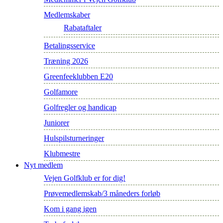
Medlemskaber
Rabataftaler
Betalingsservice
Træning 2026
Greenfeeklubben E20
Golfamore
Golfregler og handicap
Juniorer
Hulspilsturneringer
Klubmestre
Nyt medlem
Vejen Golfklub er for dig!
Prøvemedlemskab/3 måneders forløb
Kom i gang igen