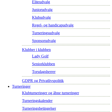
Eliteudvalg
Juniorudvalg
Klubudvalg
Regel- og handicapudvalg
Turneringsudvalg
Sponsorudvalg
Klubber i klubben
Lady Golf
Seniorklubben
Torsdagsherrer
GDPR og Privatlivspolitik
Turneringer
Klubturneringer og åbne turneringer
Turneringskalender
Turneringsbetingelser