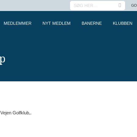
SEARCH:
GO
MEDLEMMER
NYT MEDLEM
BANERNE
KLUBBEN
up
Vejen Golfklub,.