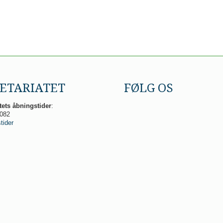
ETARIATET
FØLG OS
tets åbningstider
:
8082
tider