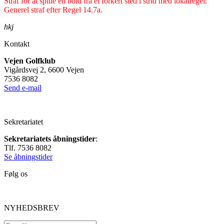
Straf for at spille en bold fra et forkert sted i strid med lokalregel:
Generel straf efter Regel 14.7a.
hkj
Kontakt
Vejen Golfklub
Vigårdsvej 2, 6600 Vejen
7536 8082
Send e-mail
Sekretariatet
Sekretariatets åbningstider
:
Tlf. 7536 8082
Se åbningstider
Følg os
NYHEDSBREV