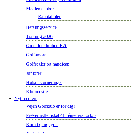
Medlemskaber
Rabataftaler
Betalingsservice
Træning 2026
Greenfeeklubben E20
Golfamore
Golfregler og handicap
Juniorer
Hulspilsturneringer
Klubmestre
Nyt medlem
Vejen Golfklub er for dig!
Prøvemedlemskab/3 måneders forløb
Kom i gang igen