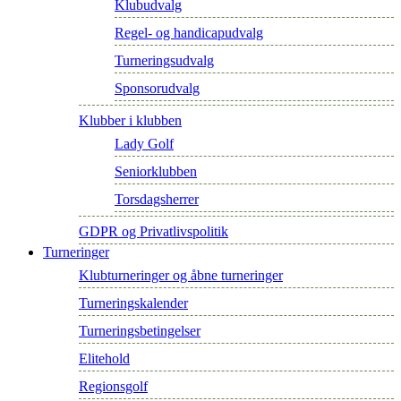
Klubudvalg
Regel- og handicapudvalg
Turneringsudvalg
Sponsorudvalg
Klubber i klubben
Lady Golf
Seniorklubben
Torsdagsherrer
GDPR og Privatlivspolitik
Turneringer
Klubturneringer og åbne turneringer
Turneringskalender
Turneringsbetingelser
Elitehold
Regionsgolf