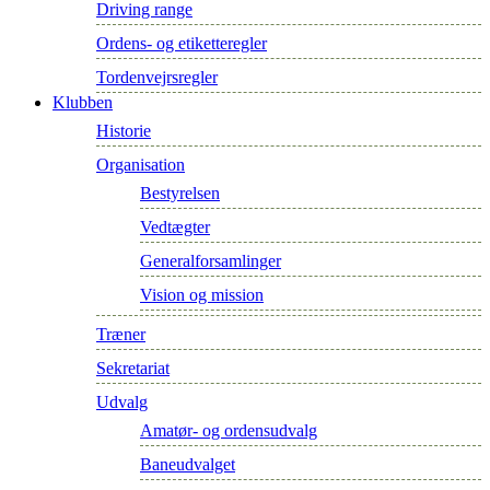
Driving range
Ordens- og etiketteregler
Tordenvejrsregler
Klubben
Historie
Organisation
Bestyrelsen
Vedtægter
Generalforsamlinger
Vision og mission
Træner
Sekretariat
Udvalg
Amatør- og ordensudvalg
Baneudvalget