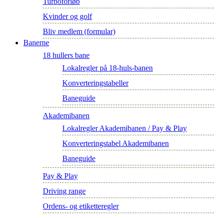
Turboforløb
Kvinder og golf
Bliv medlem (formular)
Banerne
18 hullers bane
Lokalregler på 18-huls-banen
Konverteringstabeller
Baneguide
Akademibanen
Lokalregler Akademibanen / Pay & Play
Konverteringstabel Akademibanen
Baneguide
Pay & Play
Driving range
Ordens- og etiketteregler