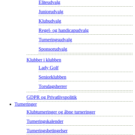
Eliteudvalg
Juniorudvalg
Klubudvalg
Regel- og handicapudvalg
Turneringsudvalg
Sponsorudvalg
Klubber i klubben
Lady Golf
Seniorklubben
Torsdagsherrer
GDPR og Privatlivspolitik
Turneringer
Klubturneringer og åbne turneringer
Turneringskalender
Turneringsbetingelser