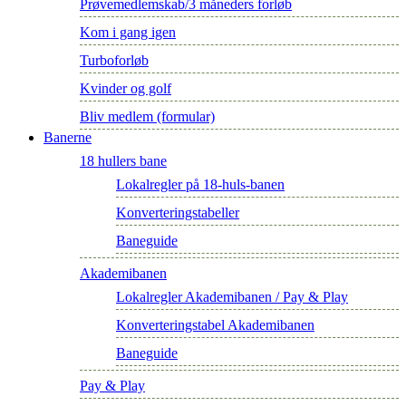
Prøvemedlemskab/3 måneders forløb
Kom i gang igen
Turboforløb
Kvinder og golf
Bliv medlem (formular)
Banerne
18 hullers bane
Lokalregler på 18-huls-banen
Konverteringstabeller
Baneguide
Akademibanen
Lokalregler Akademibanen / Pay & Play
Konverteringstabel Akademibanen
Baneguide
Pay & Play