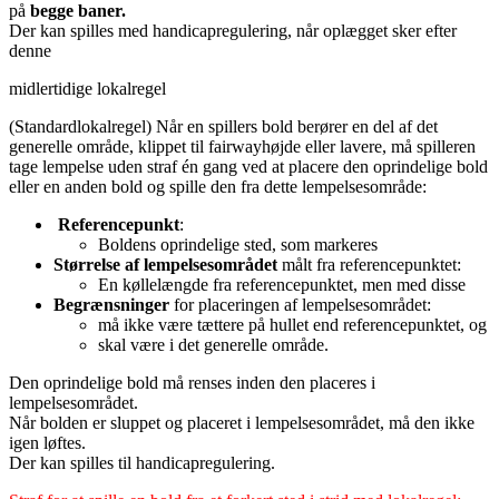
på
begge baner.
Der kan spilles med handicapregulering, når oplægget sker efter
denne
midlertidige lokalregel
(Standardlokalregel) Når en spillers bold berører en del af det
generelle område, klippet til fairwayhøjde eller lavere, må spilleren
tage lempelse uden straf én gang ved at placere den oprindelige bold
eller en anden bold og spille den fra dette lempelsesområde:
Referencepunkt
:
Boldens oprindelige sted, som markeres
Størrelse af lempelsesområdet
målt fra referencepunktet:
En køllelængde fra referencepunktet, men med disse
Begrænsninger
for placeringen af lempelsesområdet:
må ikke være tættere på hullet end referencepunktet, og
skal være i det generelle område.
Den oprindelige bold må renses inden den placeres i
lempelsesområdet.
Når bolden er sluppet og placeret i lempelsesområdet, må den ikke
igen løftes.
Der kan spilles til handicapregulering.