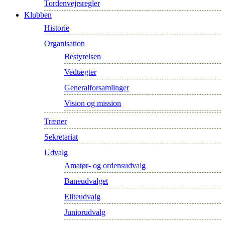
Tordenvejrsregler
Klubben
Historie
Organisation
Bestyrelsen
Vedtægter
Generalforsamlinger
Vision og mission
Træner
Sekretariat
Udvalg
Amatør- og ordensudvalg
Baneudvalget
Eliteudvalg
Juniorudvalg