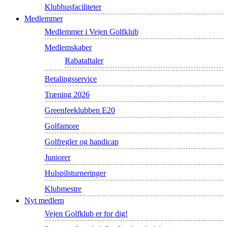
Klubhusfaciliteter
Medlemmer
Medlemmer i Vejen Golfklub
Medlemskaber
Rabataftaler
Betalingsservice
Træning 2026
Greenfeeklubben E20
Golfamore
Golfregler og handicap
Juniorer
Hulspilsturneringer
Klubmestre
Nyt medlem
Vejen Golfklub er for dig!