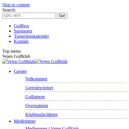
Skip to content
Search:
Golfbox
Sponsorer
Turneringskalender
Kontakt
Top menu
Vejen Golfklub
Gæster
Velkommen
Greenfee/priser
Golfamore
Overnatning
Klubhusfaciliteter
Medlemmer
Medlemmer i Vejen Golfklub