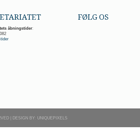
ETARIATET
FØLG OS
tets åbningstider
:
8082
tider
VED | DESIGN BY:
UNIQUEPIXELS