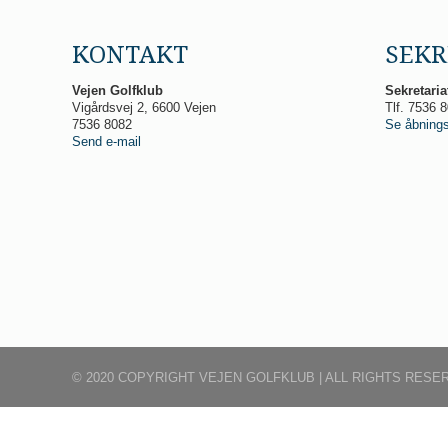
KONTAKT
SEKR
Vejen Golfklub
Sekretaria
Vigårdsvej 2, 6600 Vejen
Tlf. 7536 
7536 8082
Se åbnings
Send e-mail
© 2020 COPYRIGHT VEJEN GOLFKLUB | ALL RIGHTS RESER