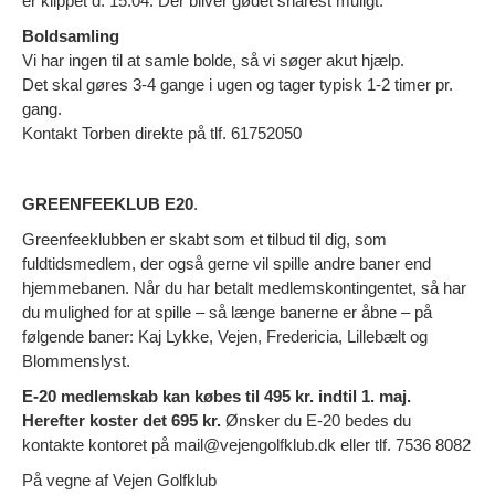
er klippet d. 15.04. Der bliver gødet snarest muligt.
Boldsamling
Vi har ingen til at samle bolde, så vi søger akut hjælp.
Det skal gøres 3-4 gange i ugen og tager typisk 1-2 timer pr.
gang.
Kontakt Torben direkte på tlf. 61752050
GREENFEEKLUB E20
.
Greenfeeklubben er skabt som et tilbud til dig, som
fuldtidsmedlem, der også gerne vil spille andre baner end
hjemmebanen. Når du har betalt medlemskontingentet, så har
du mulighed for at spille – så længe banerne er åbne – på
følgende baner: Kaj Lykke, Vejen, Fredericia, Lillebælt og
Blommenslyst.
E-20 medlemskab kan købes til 495 kr. indtil 1. maj.
Herefter koster det 695 kr.
Ønsker du E-20 bedes du
kontakte kontoret på mail@vejengolfklub.dk eller tlf. 7536 8082
På vegne af Vejen Golfklub