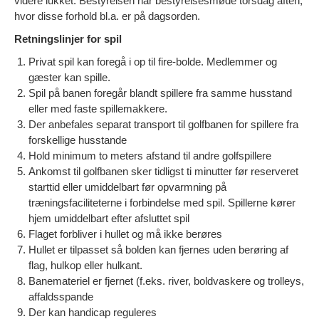
videre lukket. Bestyrelsen har bestyrelsesmøde torsdag aften,
hvor disse forhold bl.a. er på dagsorden.
Retningslinjer for spil
Privat spil kan foregå i op til fire-bolde. Medlemmer og
gæster kan spille.
Spil på banen foregår blandt spillere fra samme husstand
eller med faste spillemakkere.
Der anbefales separat transport til golfbanen for spillere fra
forskellige husstande
Hold minimum to meters afstand til andre golfspillere
Ankomst til golfbanen sker tidligst ti minutter før reserveret
starttid eller umiddelbart før opvarmning på
træningsfaciliteterne i forbindelse med spil. Spillerne kører
hjem umiddelbart efter afsluttet spil
Flaget forbliver i hullet og må ikke berøres
Hullet er tilpasset så bolden kan fjernes uden berøring af
flag, hulkop eller hulkant.
Banemateriel er fjernet (f.eks. river, boldvaskere og trolleys,
affaldsspande
Der kan handicap reguleres