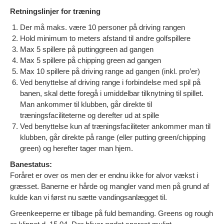
Retningslinjer for træning
Der må maks. være 10 personer på driving rangen
Hold minimum to meters afstand til andre golfspillere
Max 5 spillere på puttinggreen ad gangen
Max 5 spillere på chipping green ad gangen
Max 10 spillere på driving range ad gangen (inkl. pro’er)
Ved benyttelse af driving range i forbindelse med spil på
banen, skal dette foregå i umiddelbar tilknytning til spillet.
Man ankommer til klubben, går direkte til
træningsfaciliteterne og derefter ud at spille
Ved benyttelse kun af træningsfaciliteter ankommer man til
klubben, går direkte på range (eller putting green/chipping
green) og herefter tager man hjem.
Banestatus:
Foråret er over os men der er endnu ikke for alvor vækst i
græsset. Banerne er hårde og mangler vand men på grund af
kulde kan vi først nu sætte vandingsanlægget til.
Greenkeeperne er tilbage på fuld bemanding. Greens og rough