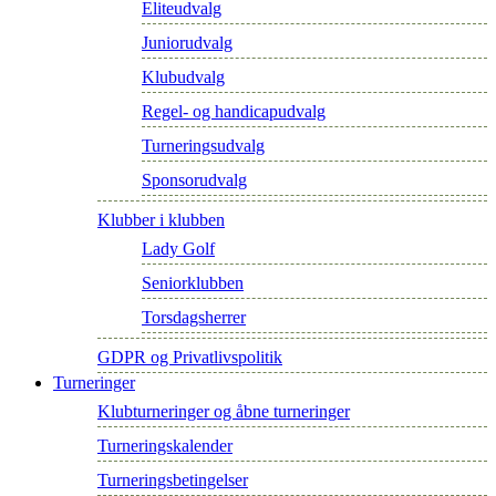
Eliteudvalg
Juniorudvalg
Klubudvalg
Regel- og handicapudvalg
Turneringsudvalg
Sponsorudvalg
Klubber i klubben
Lady Golf
Seniorklubben
Torsdagsherrer
GDPR og Privatlivspolitik
Turneringer
Klubturneringer og åbne turneringer
Turneringskalender
Turneringsbetingelser