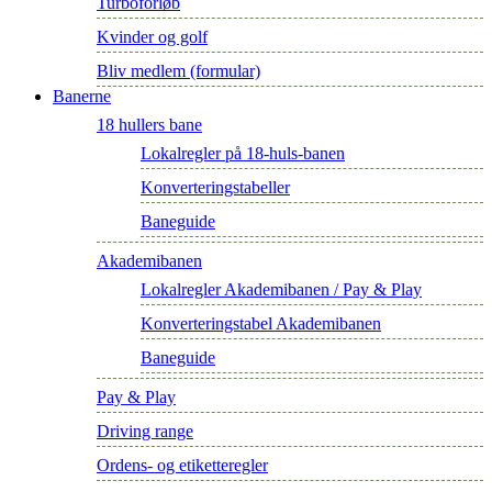
Turboforløb
Kvinder og golf
Bliv medlem (formular)
Banerne
18 hullers bane
Lokalregler på 18-huls-banen
Konverteringstabeller
Baneguide
Akademibanen
Lokalregler Akademibanen / Pay & Play
Konverteringstabel Akademibanen
Baneguide
Pay & Play
Driving range
Ordens- og etiketteregler