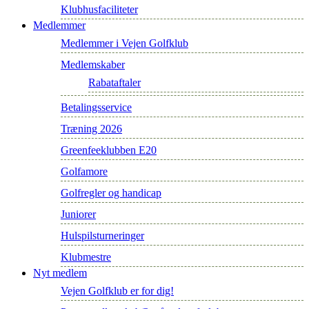
Klubhusfaciliteter
Medlemmer
Medlemmer i Vejen Golfklub
Medlemskaber
Rabataftaler
Betalingsservice
Træning 2026
Greenfeeklubben E20
Golfamore
Golfregler og handicap
Juniorer
Hulspilsturneringer
Klubmestre
Nyt medlem
Vejen Golfklub er for dig!