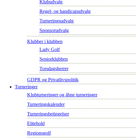
Klubudvalg
Regel- og handicapudvalg
Turneringsudvalg
Sponsorudvalg
Klubber i klubben
Lady Golf
Seniorklubben
Torsdagsherrer
GDPR og Privatlivspolitik
Turneringer
Klubturneringer og åbne turneringer
Turneringskalender
Turneringsbetingelser
Elitehold
Regionsgolf