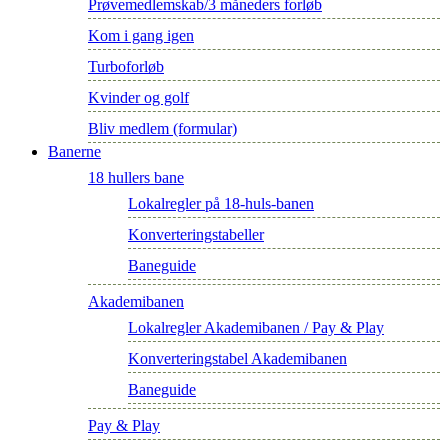
Prøvemedlemskab/3 måneders forløb
Kom i gang igen
Turboforløb
Kvinder og golf
Bliv medlem (formular)
Banerne
18 hullers bane
Lokalregler på 18-huls-banen
Konverteringstabeller
Baneguide
Akademibanen
Lokalregler Akademibanen / Pay & Play
Konverteringstabel Akademibanen
Baneguide
Pay & Play