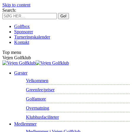
Skip to content
Search:
Golfbox
Sponsorer
Turneringskalender
Kontakt
Top menu
Vejen Golfklub
Gæster
Velkommen
Greenfee/priser
Golfamore
Overnatning
Klubhusfaciliteter
Medlemmer
Medlemmer i Vejen Golfklub