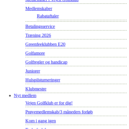
Medlemskaber
Rabataftaler
Betalingsservice
Træning 2026
Greenfeeklubben E20
Golfamore
Golfregler og handicap
Juniorer
Hulspilsturneringer
Klubmestre
Nyt medlem
Vejen Golfklub er for dig!
Prøvemedlemskab/3 måneders forløb
Kom i gang igen