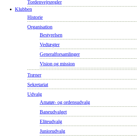
Tordenvejrsregler
Klubben
Historie
Organisation
Bestyrelsen
Vedtægter
Generalforsamlinger
Vision og mission
Træner
Sekretariat
Udvalg
Amatør- og ordensudvalg
Baneudvalget
Eliteudvalg
Juniorudvalg