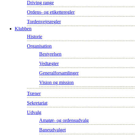
Driving range
Ordens- og etiketteregler
Tordenvejrsregler
Klubben
Historie
Organisation
Bestyrelsen
Vedtægter
Generalforsamlinger
Vision og mission
Træner
Sekretariat
Udvalg
Amatør- og ordensudvalg
Baneudvalget