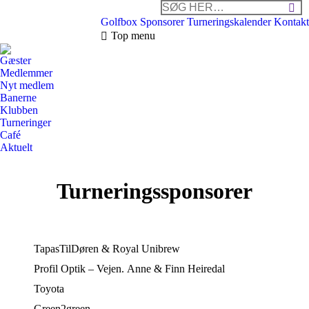
Search:
Golfbox
Sponsorer
Turneringskalender
Kontakt
Top menu
Gæster
Medlemmer
Nyt medlem
Banerne
Klubben
Turneringer
Café
Aktuelt
Turneringssponsorer
TapasTilDøren & Royal Unibrew
Profil Optik – Vejen. Anne & Finn Heiredal
Toyota
Green2green