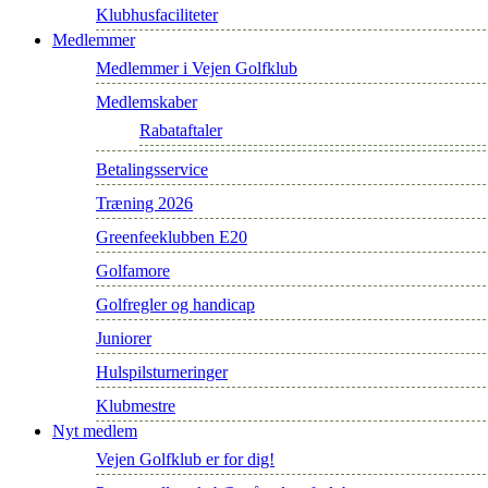
Klubhusfaciliteter
Medlemmer
Medlemmer i Vejen Golfklub
Medlemskaber
Rabataftaler
Betalingsservice
Træning 2026
Greenfeeklubben E20
Golfamore
Golfregler og handicap
Juniorer
Hulspilsturneringer
Klubmestre
Nyt medlem
Vejen Golfklub er for dig!