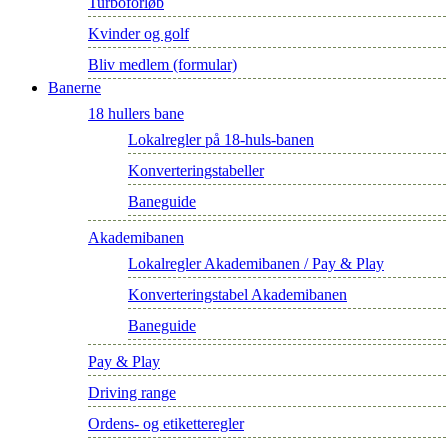
Turboforløb
Kvinder og golf
Bliv medlem (formular)
Banerne
18 hullers bane
Lokalregler på 18-huls-banen
Konverteringstabeller
Baneguide
Akademibanen
Lokalregler Akademibanen / Pay & Play
Konverteringstabel Akademibanen
Baneguide
Pay & Play
Driving range
Ordens- og etiketteregler