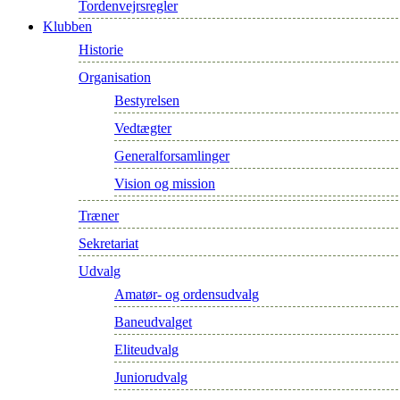
Tordenvejrsregler
Klubben
Historie
Organisation
Bestyrelsen
Vedtægter
Generalforsamlinger
Vision og mission
Træner
Sekretariat
Udvalg
Amatør- og ordensudvalg
Baneudvalget
Eliteudvalg
Juniorudvalg