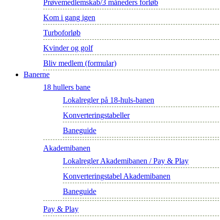
Prøvemedlemskab/3 måneders forløb
Kom i gang igen
Turboforløb
Kvinder og golf
Bliv medlem (formular)
Banerne
18 hullers bane
Lokalregler på 18-huls-banen
Konverteringstabeller
Baneguide
Akademibanen
Lokalregler Akademibanen / Pay & Play
Konverteringstabel Akademibanen
Baneguide
Pay & Play