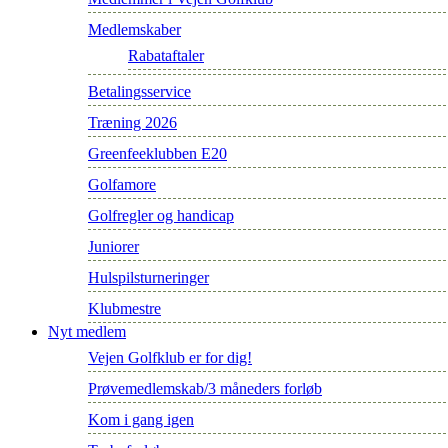
Medlemskaber
Rabataftaler
Betalingsservice
Træning 2026
Greenfeeklubben E20
Golfamore
Golfregler og handicap
Juniorer
Hulspilsturneringer
Klubmestre
Nyt medlem
Vejen Golfklub er for dig!
Prøvemedlemskab/3 måneders forløb
Kom i gang igen