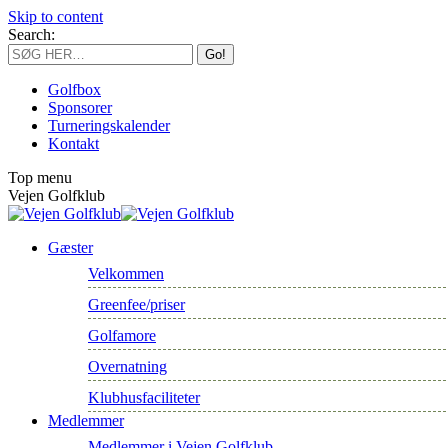
Skip to content
Search:
Golfbox
Sponsorer
Turneringskalender
Kontakt
Top menu
Vejen Golfklub
Gæster
Velkommen
Greenfee/priser
Golfamore
Overnatning
Klubhusfaciliteter
Medlemmer
Medlemmer i Vejen Golfklub