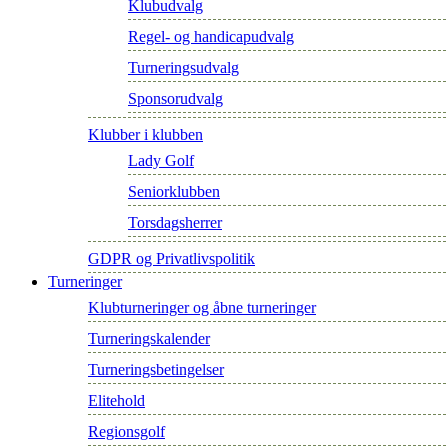
Klubudvalg
Regel- og handicapudvalg
Turneringsudvalg
Sponsorudvalg
Klubber i klubben
Lady Golf
Seniorklubben
Torsdagsherrer
GDPR og Privatlivspolitik
Turneringer
Klubturneringer og åbne turneringer
Turneringskalender
Turneringsbetingelser
Elitehold
Regionsgolf