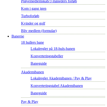
Prøvemedlemskab/3 måneders forløb
Kom i gang igen
Turboforløb
Kvinder og golf
Bliv medlem (formular)
Banerne
18 hullers bane
Lokalregler på 18-huls-banen
Konverteringstabeller
Baneguide
Akademibanen
Lokalregler Akademibanen / Pay & Play
Konverteringstabel Akademibanen
Baneguide
Pay & Play