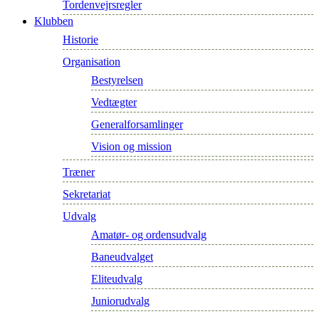
Tordenvejrsregler
Klubben
Historie
Organisation
Bestyrelsen
Vedtægter
Generalforsamlinger
Vision og mission
Træner
Sekretariat
Udvalg
Amatør- og ordensudvalg
Baneudvalget
Eliteudvalg
Juniorudvalg