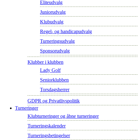
Eliteudvalg
Juniorudvalg
Klubudvalg
Regel- og handicapudvalg
Turneringsudvalg
Sponsorudvalg
Klubber i klubben
Lady Golf
Seniorklubben
Torsdagsherrer
GDPR og Privatlivspolitik
Turneringer
Klubturneringer og åbne turneringer
Turneringskalender
Turneringsbetingelser