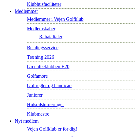
Klubhusfaciliteter
Medlemmer
Medlemmer i Vejen Golfklub
Medlemskaber
Rabataftaler
Betalingsservice
Træning 2026
Greenfeeklubben E20
Golfamore
Golfregler og handicap
Juniorer
Hulspilsturneringer
Klubmestre
Nyt medlem
Vejen Golfklub er for dig!