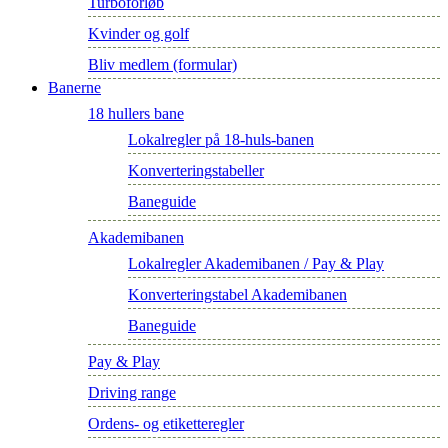
Turboforløb
Kvinder og golf
Bliv medlem (formular)
Banerne
18 hullers bane
Lokalregler på 18-huls-banen
Konverteringstabeller
Baneguide
Akademibanen
Lokalregler Akademibanen / Pay & Play
Konverteringstabel Akademibanen
Baneguide
Pay & Play
Driving range
Ordens- og etiketteregler