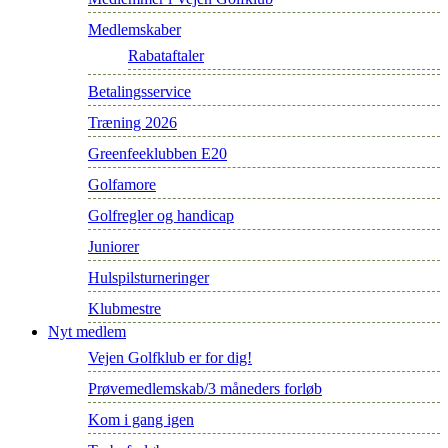
Medlemskaber
Rabataftaler
Betalingsservice
Træning 2026
Greenfeeklubben E20
Golfamore
Golfregler og handicap
Juniorer
Hulspilsturneringer
Klubmestre
Nyt medlem
Vejen Golfklub er for dig!
Prøvemedlemskab/3 måneders forløb
Kom i gang igen