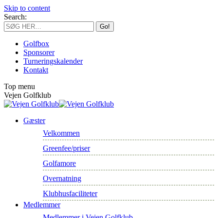
Skip to content
Search:
Golfbox
Sponsorer
Turneringskalender
Kontakt
Top menu
Vejen Golfklub
Gæster
Velkommen
Greenfee/priser
Golfamore
Overnatning
Klubhusfaciliteter
Medlemmer
Medlemmer i Vejen Golfklub