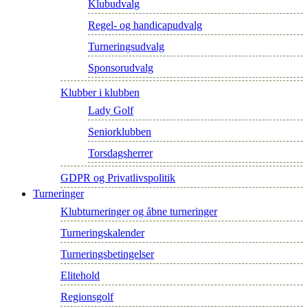
Klubudvalg
Regel- og handicapudvalg
Turneringsudvalg
Sponsorudvalg
Klubber i klubben
Lady Golf
Seniorklubben
Torsdagsherrer
GDPR og Privatlivspolitik
Turneringer
Klubturneringer og åbne turneringer
Turneringskalender
Turneringsbetingelser
Elitehold
Regionsgolf