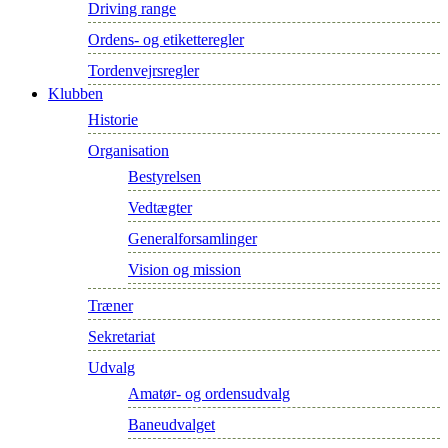
Driving range
Ordens- og etiketteregler
Tordenvejrsregler
Klubben
Historie
Organisation
Bestyrelsen
Vedtægter
Generalforsamlinger
Vision og mission
Træner
Sekretariat
Udvalg
Amatør- og ordensudvalg
Baneudvalget