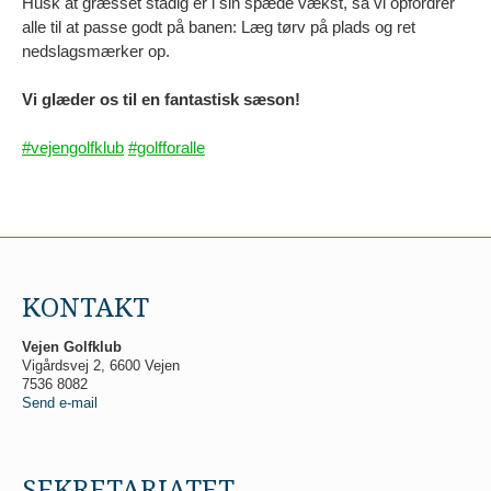
Husk at græsset stadig er i sin spæde vækst, så vi opfordrer
alle til at passe godt på banen: Læg tørv på plads og ret
nedslagsmærker op.
Vi glæder os til en fantastisk sæson!
#vejengolfklub
#golfforalle
KONTAKT
Vejen Golfklub
Vigårdsvej 2, 6600 Vejen
7536 8082
Send e-mail
SEKRETARIATET