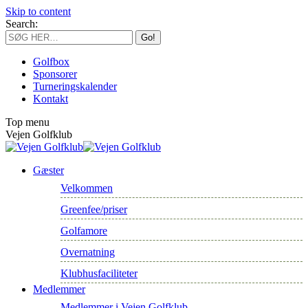
Skip to content
Search:
Golfbox
Sponsorer
Turneringskalender
Kontakt
Top menu
Vejen Golfklub
Gæster
Velkommen
Greenfee/priser
Golfamore
Overnatning
Klubhusfaciliteter
Medlemmer
Medlemmer i Vejen Golfklub