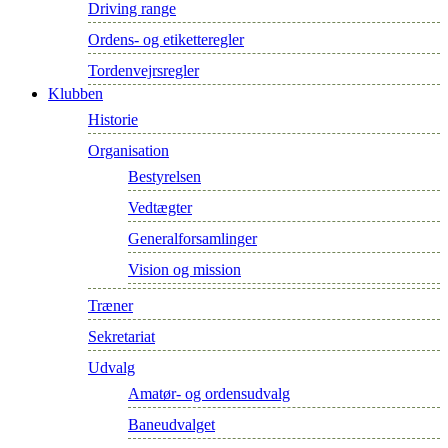
Driving range
Ordens- og etiketteregler
Tordenvejrsregler
Klubben
Historie
Organisation
Bestyrelsen
Vedtægter
Generalforsamlinger
Vision og mission
Træner
Sekretariat
Udvalg
Amatør- og ordensudvalg
Baneudvalget