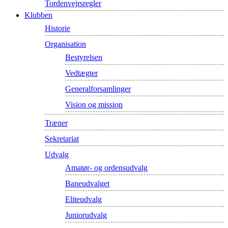
Tordenvejrsregler
Klubben
Historie
Organisation
Bestyrelsen
Vedtægter
Generalforsamlinger
Vision og mission
Træner
Sekretariat
Udvalg
Amatør- og ordensudvalg
Baneudvalget
Eliteudvalg
Juniorudvalg