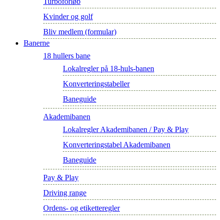
Turboforløb
Kvinder og golf
Bliv medlem (formular)
Banerne
18 hullers bane
Lokalregler på 18-huls-banen
Konverteringstabeller
Baneguide
Akademibanen
Lokalregler Akademibanen / Pay & Play
Konverteringstabel Akademibanen
Baneguide
Pay & Play
Driving range
Ordens- og etiketteregler