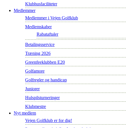
Klubhusfaciliteter
Medlemmer
Medlemmer i Vejen Golfklub
Medlemskaber
Rabataftaler
Betalingsservice
Træning 2026
Greenfeeklubben E20
Golfamore
Golfregler og handicap
Juniorer
Hulspilsturneringer
Klubmestre
Nyt medlem
Vejen Golfklub er for dig!