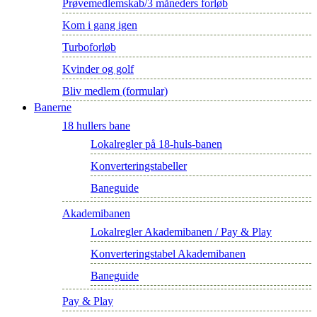
Prøvemedlemskab/3 måneders forløb
Kom i gang igen
Turboforløb
Kvinder og golf
Bliv medlem (formular)
Banerne
18 hullers bane
Lokalregler på 18-huls-banen
Konverteringstabeller
Baneguide
Akademibanen
Lokalregler Akademibanen / Pay & Play
Konverteringstabel Akademibanen
Baneguide
Pay & Play