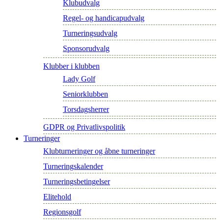
Klubudvalg
Regel- og handicapudvalg
Turneringsudvalg
Sponsorudvalg
Klubber i klubben
Lady Golf
Seniorklubben
Torsdagsherrer
GDPR og Privatlivspolitik
Turneringer
Klubturneringer og åbne turneringer
Turneringskalender
Turneringsbetingelser
Elitehold
Regionsgolf