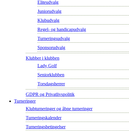
Eliteudvalg
Juniorudvalg
Klubudvalg
Regel- og handicapudvalg
Turneringsudvalg
Sponsorudvalg
Klubber i klubben
Lady Golf
Seniorklubben
Torsdagsherrer
GDPR og Privatlivspolitik
Turneringer
Klubturneringer og åbne turneringer
Turneringskalender
Turneringsbetingelser