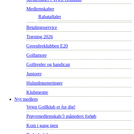
Medlemskaber
Rabataftaler
Betalingsservice
Træning 2026
Greenfeeklubben E20
Golfamore
Golfregler og handicap
Juniorer
Hulspilsturneringer
Klubmestre
Nyt medlem
Vejen Golfklub er for dig!
Prøvemedlemskab/3 måneders forløb
Kom i gang igen