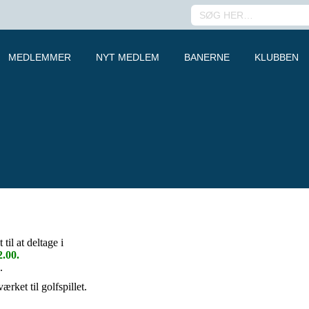
SEARCH:
MEDLEMMER
NYT MEDLEM
BANERNE
KLUBBEN
l at deltage i
2.00.
.
rket til golfspillet.