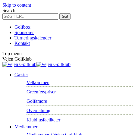
Skip to content
Search:
Golfbox
Sponsorer
Turneringskalender
Kontakt
Top menu
Vejen Golfklub
Gæster
Velkommen
Greenfee/priser
Golfamore
Overnatning
Klubhusfaciliteter
Medlemmer
Medlemmer i Vejen Golfklub