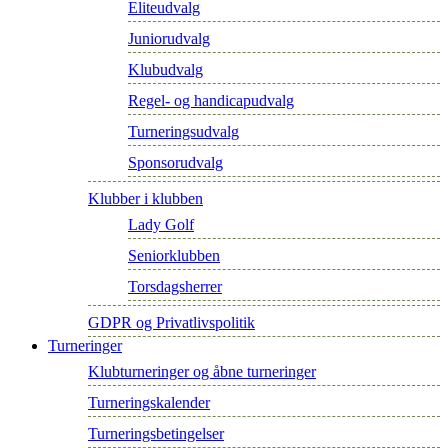
Eliteudvalg
Juniorudvalg
Klubudvalg
Regel- og handicapudvalg
Turneringsudvalg
Sponsorudvalg
Klubber i klubben
Lady Golf
Seniorklubben
Torsdagsherrer
GDPR og Privatlivspolitik
Turneringer
Klubturneringer og åbne turneringer
Turneringskalender
Turneringsbetingelser