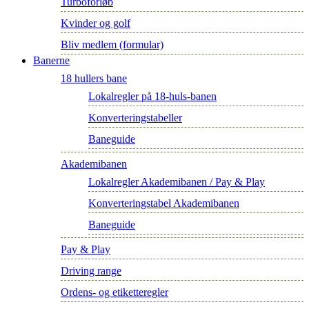
Turboforløb
Kvinder og golf
Bliv medlem (formular)
Banerne
18 hullers bane
Lokalregler på 18-huls-banen
Konverteringstabeller
Baneguide
Akademibanen
Lokalregler Akademibanen / Pay & Play
Konverteringstabel Akademibanen
Baneguide
Pay & Play
Driving range
Ordens- og etiketteregler