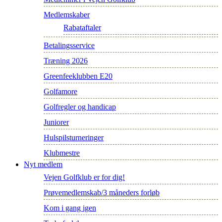
Medlemskaber
Rabataftaler
Betalingsservice
Træning 2026
Greenfeeklubben E20
Golfamore
Golfregler og handicap
Juniorer
Hulspilsturneringer
Klubmestre
Nyt medlem
Vejen Golfklub er for dig!
Prøvemedlemskab/3 måneders forløb
Kom i gang igen