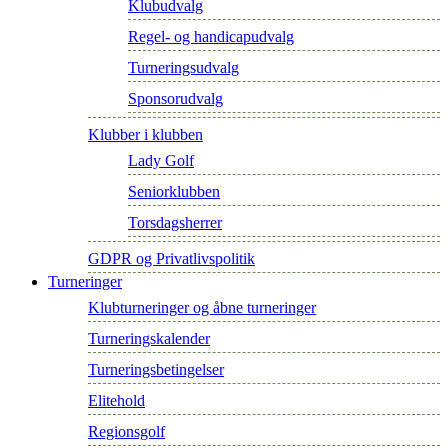
Klubudvalg
Regel- og handicapudvalg
Turneringsudvalg
Sponsorudvalg
Klubber i klubben
Lady Golf
Seniorklubben
Torsdagsherrer
GDPR og Privatlivspolitik
Turneringer
Klubturneringer og åbne turneringer
Turneringskalender
Turneringsbetingelser
Elitehold
Regionsgolf