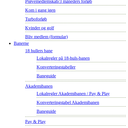
Prøvemedlemskab/3 måneders forløb
Kom i gang igen
Turboforløb
Kvinder og golf
Bliv medlem (formular)
Banerne
18 hullers bane
Lokalregler på 18-huls-banen
Konverteringstabeller
Baneguide
Akademibanen
Lokalregler Akademibanen / Pay & Play
Konverteringstabel Akademibanen
Baneguide
Pay & Play