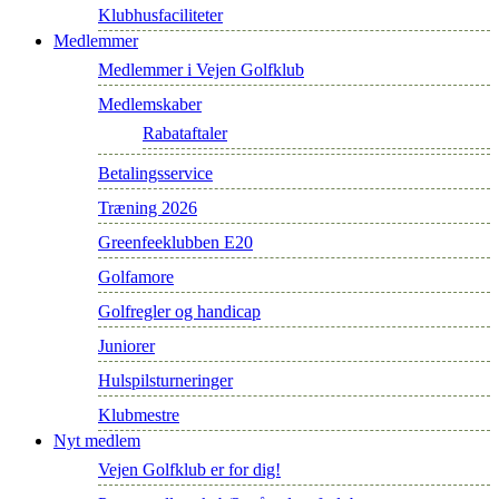
Klubhusfaciliteter
Medlemmer
Medlemmer i Vejen Golfklub
Medlemskaber
Rabataftaler
Betalingsservice
Træning 2026
Greenfeeklubben E20
Golfamore
Golfregler og handicap
Juniorer
Hulspilsturneringer
Klubmestre
Nyt medlem
Vejen Golfklub er for dig!