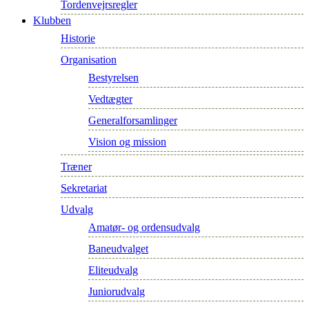
Tordenvejrsregler
Klubben
Historie
Organisation
Bestyrelsen
Vedtægter
Generalforsamlinger
Vision og mission
Træner
Sekretariat
Udvalg
Amatør- og ordensudvalg
Baneudvalget
Eliteudvalg
Juniorudvalg