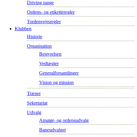
Driving range
Ordens- og etiketteregler
Tordenvejrsregler
Klubben
Historie
Organisation
Bestyrelsen
Vedtægter
Generalforsamlinger
Vision og mission
Træner
Sekretariat
Udvalg
Amatør- og ordensudvalg
Baneudvalget